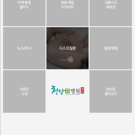
어깨 통증
왕뜸 체질
교통사고
클리닉
다이어트
후유증
도수/추나
디스크 질환
봉침/왕뜸
의료진
한의원
소개
둘러보기