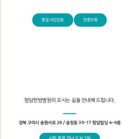
마감시간
평일 7시15분/ 주말 3시 접수마감
평일 야간진료
연중무휴
청담한방병원의 오시는 길을 안내해 드립니다.
경북 구미시 송원서로 29 / 송정동 35-17 청담빌딩 4~9층
시청 후문 건너 도보 3분