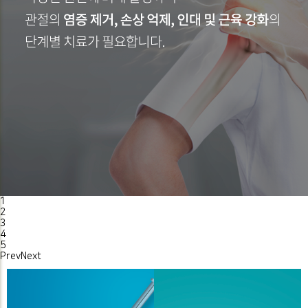
1
2
3
4
5
Prev
Next